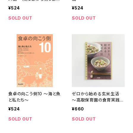
でのダイジェスト版）
¥524
¥524
SOLD OUT
SOLD OUT
食卓の向こう側10 ～海と魚
ゼロから始める玄米生活
と私たち～
～高取保育園の食育実践レ
シピ集～
¥524
¥660
SOLD OUT
SOLD OUT