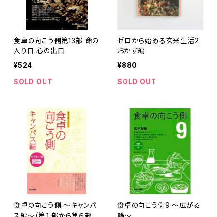
食卓の向こう側第13部 命の
ゼロから始める玄米生活2
入り口 心の出口
おかず編
¥524
¥880
SOLD OUT
SOLD OUT
食卓の向こう側 ～キャンパ
食卓の向こう側9 ～広がる
ス編～（第１部から第６部ま
輪～