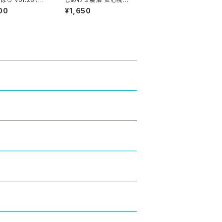
）
リーンツーリズム物語
00
¥1,650