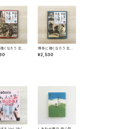
強くなろう 北九
博多に強くなろう 北九
くなろう 100の
州に強くなろう 100の
30
¥2,530
上巻
物語 下巻
ろ Vol.28（20
しあわせ農泊 安心院グ