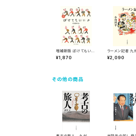
増補新版 ぼけてもいい
ラーメン記者 九
よ
する！ 替え玉編
¥1,870
¥2,090
その他の商品
考古の旅人 九州、ア
光陰矢の如し 麻