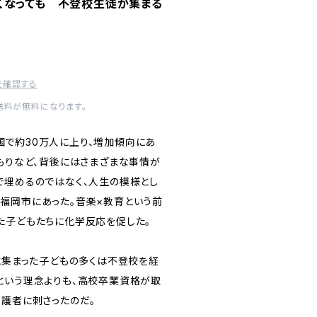
くなっても 不登校生徒が集まる
を確認する
内送料が無料になります。
で約30万人に上り、増加傾向にあ
こもりなど、背後にはさまざまな事情が
で埋めるのではなく、人生の模様とし
福岡市にあった。音楽×教育という前
た子どもたちに化学反応を促した。
に集まった子どもの多くは不登校を経
という理念よりも、高校卒業資格が取
保護者に刺さったのだ。