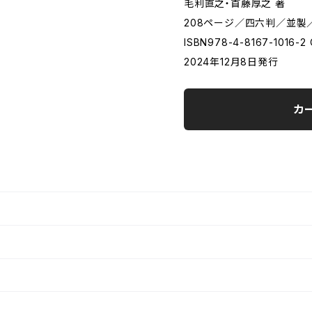
毛利直之・首藤厚之 著
208ページ／四六判／並製／
ISBN978-4-8167-1016-2
2024年12月8日発行
カ