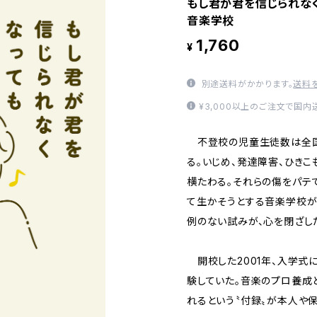
もし君が君を信じられな
音楽学校
1,760
¥
別途送料がかかります。
送料
¥3,000以上のご注文で国
不登校の児童生徒数は全国
る。いじめ、発達障害、ひき
横たわる。それらの傷をパテ
て生かそうとする音楽学校が
例のない試みが、心を閉ざし
開校した2001年、入学式
験していた。音楽のプロ養成
れるという〝付録〟が本人や