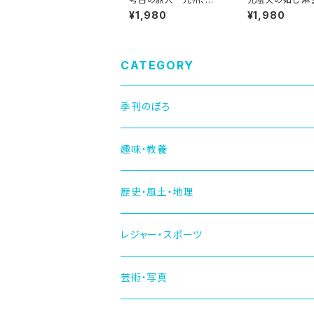
ジア、時空を超えて
き書き
¥1,980
¥1,980
CATEGORY
季刊のぼろ
趣味・教養
歴史・風土・地理
レジャー・スポーツ
芸術・写真