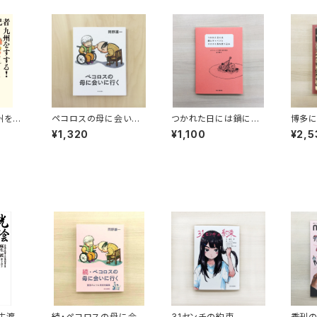
州をす
ペコロスの母に会いに
つかれた日には鍋にキ
博多に
行く
ャベツとホロホロ鳥を
州に強
¥1,320
¥1,100
¥2,5
放り込み
物語 
生渡聞
続・ペコロスの母に会い
31センチの約束
季刊のぼ