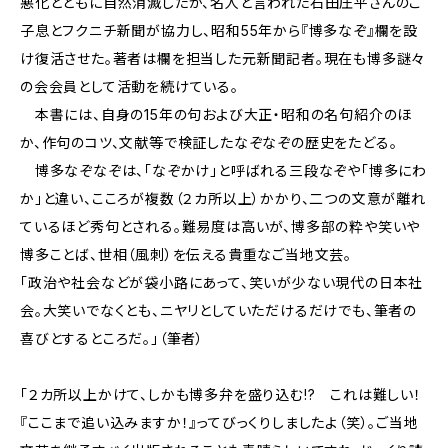
悪化とともに自然消滅したが、名人と言われた石田庄平さんのご
子息とフクニチ新聞が協力し、昭和55年から『博多なぞ』欄を設
け復活させた。著者は欄を担当した元新聞記者。現在も博多謎々
の会会員として活動を続けている。
本書には、自身の15年の句および大正・昭和の名句紹介のほ
か、作句のコツ、文献等で検証したなぞなぞの歴史をたどる。
博多なぞなぞは、「なぞかけ」と呼ばれる三段なぞや「博多にわ
か」と違い、こころが複数（２カ所以上）かかり、二つの文意が離れ
ているほど秀句とされる。難易度は高いが、博多部の粋や笑いや
博多ことば、世相（風刺）を伝える貴重なご当地文芸。
「政治や社会などが袋小路にあって、笑いが少ない現代の日本社
会。大笑いでなくとも、ニヤリとしていただけるだけでも、筆者の
喜びとするところだ。」（筆者）
「２カ所以上かけて、しかも博多弁を盛り込む!? これは難しい！
『ここまで追い込みますか！』ってびっくりしましたよ（笑）。ご当地