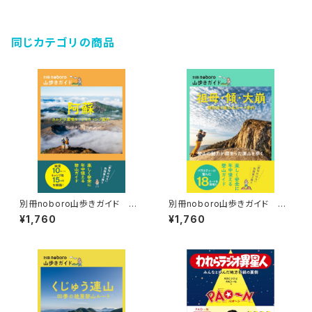
同じカテゴリの商品
別冊noboro山歩きガイド 阿
別冊noboro山歩きガイド 祖
蘇 カルデラ満喫ルート&キャン
母・傾・大崩 個性派3座の名ル
¥1,760
¥1,760
プ案内
ート案内