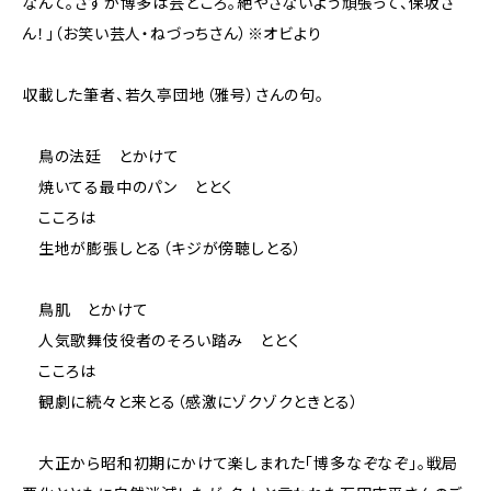
なんて。さすが博多は芸どころ。絶やさないよう頑張って、保坂さ
ん！」（お笑い芸人・ねづっちさん）※オビより
収載した筆者、若久亭団地（雅号）さんの句。
鳥の法廷 とかけて
焼いてる最中のパン ととく
こころは
生地が膨張しとる（キジが傍聴しとる）
鳥肌 とかけて
人気歌舞伎役者のそろい踏み ととく
こころは
観劇に続々と来とる（感激にゾクゾクときとる）
大正から昭和初期にかけて楽しまれた「博多なぞなぞ」。戦局