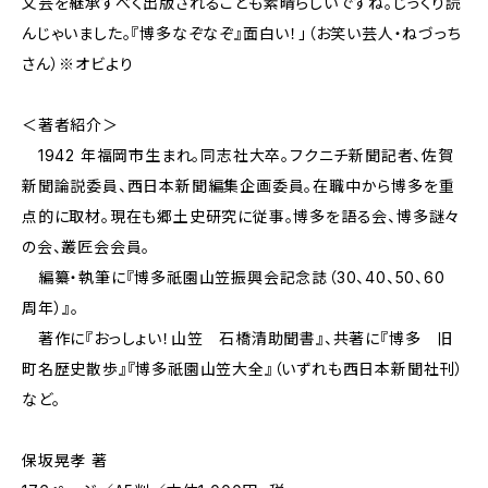
文芸を継承すべく出版されることも素晴らしいですね。じっくり読
んじゃいました。『博多なぞなぞ』面白い！」（お笑い芸人・ねづっち
さん）※オビより
＜著者紹介＞
1942 年福岡市生まれ。同志社大卒。フクニチ新聞記者、佐賀
新聞論説委員、西日本新聞編集企画委員。在職中から博多を重
点的に取材。現在も郷土史研究に従事。博多を語る会、博多謎々
の会、叢匠会会員。
編纂・執筆に『博多祇園山笠振興会記念誌（30、40、50、60
周年）』。
著作に『おっしょい！山笠 石橋清助聞書』、共著に『博多 旧
町名歴史散歩』『博多祇園山笠大全』（いずれも西日本新聞社刊）
など。
保坂晃孝 著