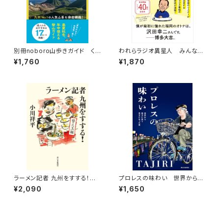
別冊noboro山歩きガイド くじ
われらラジオ異星人 みんなと
ゅう連山 四季の絶景登山ルー
歩んだ地方番組の裏側
¥1,760
¥1,870
ト
ラーメン記者 九州をすする！
プロレスの味わい 世界から地
替え玉編
方に来て幸せになった男
¥2,090
¥1,650