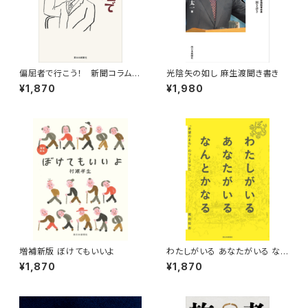
偏屈者で行こう！ 新聞コラム
光陰矢の如し 麻生渡聞き書き
「時代ななめ読み」から
¥1,870
¥1,980
増補新版 ぼけてもいいよ
わたしがいる あなたがいる なん
とかなる 「希望のまち」のつく
¥1,870
¥1,870
りかた