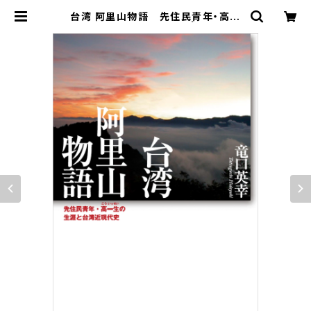
台湾 阿里山物語 先住民青年・高一
生の生涯と台湾近現代史 | 西日本新
聞 オンラインブックストア