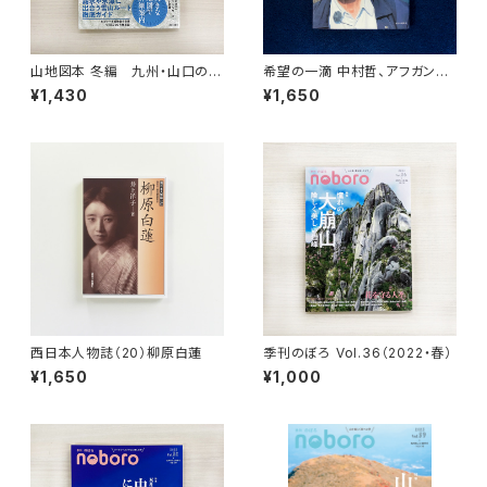
山地図本 冬編 九州・山口の登
希望の一滴 中村哲、アフガン最
山ルートガイド（のぼろBOOK
期の言葉
¥1,430
¥1,650
S）
西日本人物誌（20）柳原白蓮
季刊のぼろ Vol.36（2022・春）
¥1,650
¥1,000