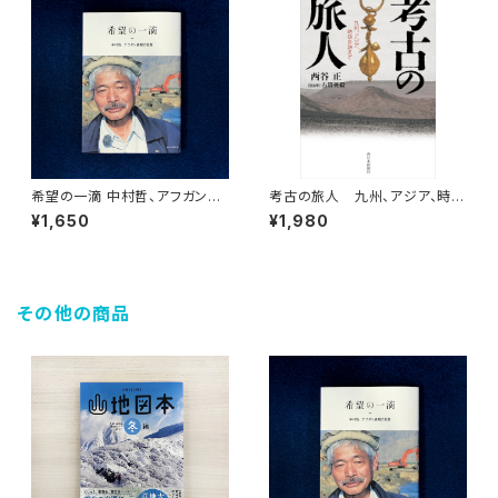
希望の一滴 中村哲、アフガン最
考古の旅人 九州、アジア、時空
期の言葉
を超えて
¥1,650
¥1,980
その他の商品