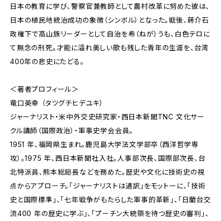
日本の教育に学び、警察官兼教師として農村改革に努めた彼は、
日本の植民地統治成功の象徴（シンボル）となった。戦後、蔣介石
政権下で高山族リーダーとして自治を希（ねが）うも、白色テロに
て無念の刑死。才能に溢れ美しい歌も残した青年の生涯を、台湾
400年の悲史にたどる。
＜著者プロフィール＞
竜口英幸 （タツグチヒデユキ）
ジャーナリスト・米中外交史研究家・西日本新聞TNC 文化サー
クル講師（国際政治）・軍事史学会会員。
1951 年、福岡県生まれ。鹿児島大学法文学部卒（西洋哲学専
攻）。1975 年、西日本新聞社入社。人事部次長、国際部次長、台
北特派員、熊本総局長などを務めた。歴史や文化に技術史の視
点からアプローチ。「ジャーナリストは通訳」をモットーに、「技術
史と国際標準」、「七年戦争がもたらした軍事的革新」、「日蘭台交
流400 年の歴史に学ぶ」、「プーチン大統領を待つ歴史の審判」、